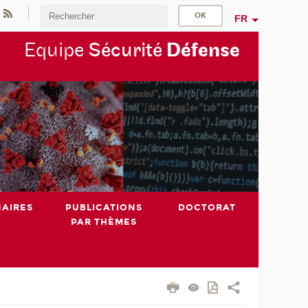
FR
Equipe
Sécurité
Défense
NAIRES
PUBLICATIONS
DOCTORAT
PAR THÈMES