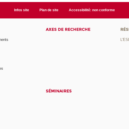
Infos site
Plan de site
Accessibilité: non conforme
AXES DE RECHERCHE
RÉS
nents
L'ES
es
SÉMINAIRES