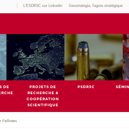
L'ESDR3C sur Linkedin
Geostrategia, l'agora stratégique
S DE
PROJETS DE
PSDR3C
SÉMI
ERCHE
RECHERCHE &
COOPÉRATION
SCIENTIFIQUE
Fellows