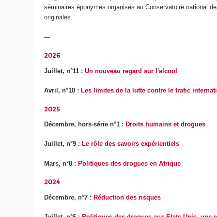
séminaires éponymes organisés au Conservatoire national des 
originales.
---
2026
Juillet, n°11 :
Un nouveau regard sur l'alcool
Avril, n°10 :
Les limites de la lutte contre le trafic interna
2025
Décembre, hors-série n°1 :
Droits humains et drogues
Juillet, n°9 :
Le rôle des savoirs expérientiels
Mars, n°8 :
Politiques des drogues en Afrique
2024
Décembre, n°7 :
Réduction des risques
Juillet, n°6 :
Politiques des drogues aux Etats-Unis, une r