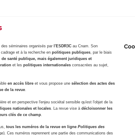
s
Coo
é des séminaires organisés par
l'ESDR3C
au Cnam. Son
u cadrage et à la recherche en
politiques publiques
, par le biais
 de santé publique, mais également juridiques et
ration
et les
politiques internationales
consacrées au sujet,
ible
en accès libre
et vous propose une
sélection des actes des
ue de la revue
.
re et en perspective l'enjeu sociétal sensible qu'est l'objet de la
liques nationales et locales
. La revue vise à
décloisonner les
eurs clés de ce champ
.
us,
tous les numéros de la revue en ligne
Politiques des
rouge). Ces numéros reprennent une partie des communications des