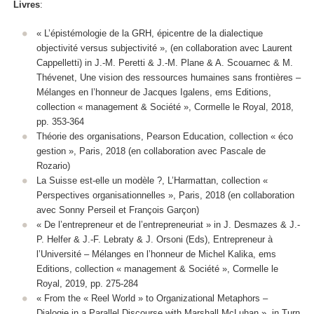
Livres
:
« L’épistémologie de la GRH, épicentre de la dialectique
objectivité versus subjectivité », (en collaboration avec Laurent
Cappelletti) in J.-M. Peretti & J.-M. Plane & A. Scouarnec & M.
Thévenet, Une vision des ressources humaines sans frontières –
Mélanges en l’honneur de Jacques Igalens, ems Editions,
collection « management & Société », Cormelle le Royal, 2018,
pp. 353-364
Théorie des organisations, Pearson Education, collection « éco
gestion », Paris, 2018 (en collaboration avec Pascale de
Rozario)
La Suisse est-elle un modèle ?, L’Harmattan, collection «
Perspectives organisationnelles », Paris, 2018 (en collaboration
avec Sonny Perseil et François Garçon)
« De l’entrepreneur et de l’entrepreneuriat » in J. Desmazes & J.-
P. Helfer & J.-F. Lebraty & J. Orsoni (Eds), Entrepreneur à
l’Université – Mélanges en l’honneur de Michel Kalika, ems
Editions, collection « management & Société », Cormelle le
Royal, 2019, pp. 275-284
« From the « Reel World » to Organizational Metaphors –
Dialogie in a Parallel Discourse with Marshall McLuhan », in Turn