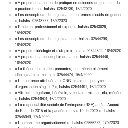
« A propos de la notion de pratique en sciences de gestion – du
« practice turn », halshs- 02543739, 15/4/2020
« Les descripteurs de l’organisation en termes d’outils de gestion
», halshs- 02543777, 15/4/2020
« Praticien, professionnel et expert », halshs-02543829,
15/4/2020
« Les descripteurs de l’organisation », halshs-02544298,
16/4/2020
« A propos d’idéologie et d’utopie », halshs-02544324, 16/4/2020
« A propos de la philosophie du care », halshs-02544446,
16/4/2020
« La théorie des parties prenantes, une théorie aisément
idéologisable », halshsh- 02544474, 16/4/2020
« L’importance attribuée aux ONG : mais de quel type
d’organisation s’agit-il ? », halshs-02544491, 16/4/2020
« Altruisme, égoïsme, bénévole, volontaire, militant, élu, mécène
», halshs-02544504, 16/4/2020
« La responsabilité sociale de l’entreprise (RSE) après l’Accord
de Paris de 2015 et la pandémie covid-19 de 2020 » - halshs-
02545949, 17/4/2020
« L’humanisme organisationnel » - halshs-02555272, 27/4/2020