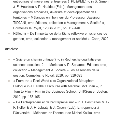
entreprises et moyennes entreprises (TPE&PME) », in S. Simen
& E. Hounkou & R. Nkakleu (Eds.), Management des
organisations africaines, diversité et développement des
territoires – Mélanges en l’honneur du Professeur Bassirou
TIDJANI, ems éditions, collection « Management & Société »,
Cormelles le Royal, 12 juin 2021, pp. 117-140
Réfléchir – De l’importance de la tâche réflexive en sciences de
gestion, ems, collection « management et société », Caen, 2022
Articles:
« Suivre un chemin critique ? »,
in Recherche qualitative en
sciences sociales
, J.-L. Moriceau & R. Soparnot, Editions ems,
collection « Management & Société – Les essentiels de la
gestion, Cormelles le Royal, 2019, pp. 319-323
« From the « Reel World » to Organizational Metaphors –
Dialogue in a Parallel Discourse with Marshall McLuhan »,
in
Turn to Film – Film in the Business School
, Brill/Sense, Boston,
2019, pp. 155-165
« De l’entrepreneur et de l’entrepreneuriat »
in
J. Desmazes & J.-
P. Helfer & J.-F. Lebraty & J. Orsoni (Eds),
Entrepreneur à
l’Université – Mélanges en l’honneur de Michel Kalika
, ems