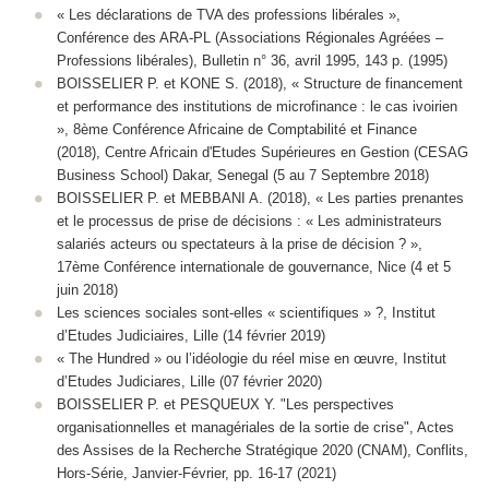
« Les déclarations de TVA des professions libérales »,
Conférence des ARA-PL (Associations Régionales Agréées –
Professions libérales), Bulletin n° 36, avril 1995, 143 p. (1995)
BOISSELIER P. et KONE S. (2018), « Structure de financement
et performance des institutions de microfinance : le cas ivoirien
», 8ème Conférence Africaine de Comptabilité et Finance
(2018), Centre Africain d'Etudes Supérieures en Gestion (CESAG
Business School) Dakar, Senegal (5 au 7 Septembre 2018)
BOISSELIER P. et MEBBANI A. (2018), « Les parties prenantes
et le processus de prise de décisions : « Les administrateurs
salariés acteurs ou spectateurs à la prise de décision ? »,
17ème Conférence internationale de gouvernance, Nice (4 et 5
juin 2018)
Les sciences sociales sont-elles « scientifiques » ?, Institut
d’Etudes Judiciaires, Lille (14 février 2019)
« The Hundred » ou l’idéologie du réel mise en œuvre, Institut
d’Etudes Judiciares, Lille (07 février 2020)
BOISSELIER P. et PESQUEUX Y. "Les perspectives
organisationnelles et managériales de la sortie de crise", Actes
des Assises de la Recherche Stratégique 2020 (CNAM), Conflits,
Hors-Série, Janvier-Février, pp. 16-17 (2021)