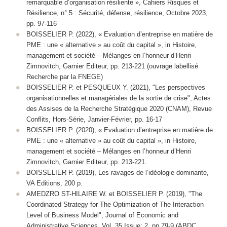
remarquable d’organisation résiliente »,
Cahiers Risques et
Résilience
, n° 5 : Sécurité, défense, résilience, Octobre 2023,
pp. 97-116
BOISSELIER P. (2022), « Evaluation d’entreprise en matière de
PME : une « alternative » au coût du capital », in
Histoire,
management et société – Mélanges en l’honneur d’Henri
Zimnovitch
, Garnier Editeur, pp. 213-221 (
ouvrage labellisé
Recherche par la FNEGE
)
BOISSELIER P. et PESQUEUX Y. (2021), "Les perspectives
organisationnelles et managériales de la sortie de crise", Actes
des Assises de la Recherche Stratégique 2020 (CNAM),
Revue
Conflits
, Hors-Série, Janvier-Février, pp. 16-17
BOISSELIER P. (2020), « Evaluation d’entreprise en matière de
PME : une « alternative » au coût du capital », in Histoire,
management et société – Mélanges en l’honneur d’Henri
Zimnovitch, Garnier Editeur, pp. 213-221.
BOISSELIER P. (2019), Les ravages de l’idéologie dominante,
VA Editions, 200 p.
AMEDZRO ST-HILAIRE W. et BOISSELIER P. (2019), "The
Coordinated Strategy for The Optimization of The Interaction
Level of Business Model", Journal of Economic and
Administrative Sciences, Vol. 35 Issue: 2, pp.79-9 (ABDC