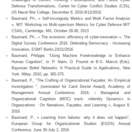
Defense Transformations, Center for Cyber Conflict Studies (C3S),
US Naval War College, December 8, 2016.8/12/2016
Baumard, Ph., « Self-Incongruity Metrics and Work Factor Analysis
», MIT Workshop on Multi-spectrum Metrics for Cyber Defense MIT
CSAIL, Cambridge, MA, October 28-30, 2013
Baumard, Ph., « The economic efficiency of cyber-innovation », The
Digital Society Conference 2016. Defending Democracy - Increasing
Innovation, ESMT Berlin.23/11/2016
Baumard, Philippe, “Using Machine Foreknowledge to Enhance
Human Cognition”, in: P. Naim, O. Pourret et B.G. Marcot (Eds),
Bayesian Belief Networks: A Practical Guide to Applications, New
York: Wiley, 2010, pp. 365-375.
Baumard, P., "The Crafting of Organizational Façades: An Empirical
Investigation ", (nominated for Carol Dexter Award), Academy of
Management Annual Conference, 2016, i Managerial and
Organizational Cognition (MOC) track: «Identity Dynamics in
Organizations : On Narratives, Façades, and Learning », August 8,
2016.
Baumard, P., « Learning from failures: why it does not happen",
European Group for Organizational Studies (EGOS) Annual
Conference, June 30-July 2, 2016.