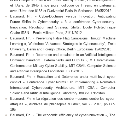
et l’Asie, de 1945 à nos jours, colloque de l’Irsem, en partenariat
avec l’Umr-Irice 8138 et l’Université Paris IV-Sorbonne, 16/05/2012.
Baumard, Ph. « Cyber-Doctrines versus Innovation: Anticipating
Future Shifts in Cybersecurity » à la conférence Cyber-security:
Innovation, Regulation and Strategic Shifts, Ecole Polytechnique
Chaire IRSN – Ecole Militaire.Paris, 21/11/2012
Baumard, Ph. « Preventing False Flag Campaigns Through Machine
Learning », Workshop “Advanced Strategies in Cybersecurity”, Freie
University, Berlin and Foreign Office, Berlin Europasaal.12/02/2013
Baumard, Ph. « Deterrence and escalation in an Artificial Intelligence
Dominant Paradigm : Determinants and Outputs », MIT International
Conference on Military Cyber Stability, MIT CSAIL Computer Science
and Artificial Intelligence Laboratory. 13/12/2016
Baumard, Ph. « Escalation and Deterrence under multi-level cyber
conflict », Conference Cyber Norms 5.0: Implementing A Normative
International Cybersecurity Architecture, MIT CSAIL Computer
Science and Artificial Intelligence Laboratory. 8/03/2017Boston
Baumard, Ph. « La régulation des contre-mesures contre les cyber-
attaques », Archives de philosophie du droit, vol.56, 2013, pp.177-
195
Baumard, Ph. « The economic efficiency of cyber-innovation », The