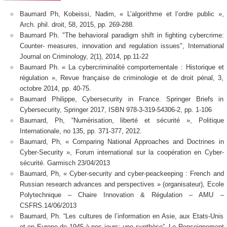
Baumard Ph, Kobeissi, Nadim, « L’algorithme et l’ordre public »,
Arch. phil. droit, 58, 2015, pp. 269-288.
Baumard Ph. "The behavioral paradigm shift in fighting cybercrime:
Counter- measures, innovation and regulation issues", International
Journal on Criminology, 2(1), 2014, pp.11-22
Baumard Ph. « La cybercriminalité comportementale : Historique et
régulation », Revue française de criminologie et de droit pénal, 3,
octobre 2014, pp. 40-75.
Baumard Philippe, Cybersecurity in France. Springer Briefs in
Cybersecurity, Springer 2017, ISBN 978-3-319-54306-2, pp. 1-106
Baumard, Ph, “Numérisation, liberté et sécurité », Politique
Internationale, no 135, pp. 371-377, 2012.
Baumard, Ph, « Comparing National Approaches and Doctrines in
Cyber-Security », Forum international sur la coopération en Cyber-
sécurité. Garmisch 23/04/2013
Baumard, Ph, « Cyber-security and cyber-peackeeping : French and
Russian research advances and perspectives » (organisateur), Ecole
Polytechnique – Chaire Innovation & Régulation – AMU –
CSFRS.14/06/2013
Baumard, Ph. “Les cultures de l’information en Asie, aux Etats-Unis
et en Europe de 1945 à nos jours: une synthèse”, Le Renseignement