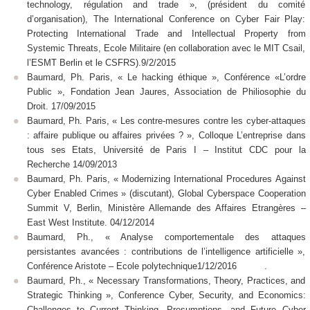
technology, régulation and trade », (président du comité
d’organisation), The International Conference on Cyber Fair Play:
Protecting International Trade and Intellectual Property from
Systemic Threats, Ecole Militaire (en collaboration avec le MIT Csail,
l’ESMT Berlin et le CSFRS).9/2/2015
Baumard, Ph. Paris, « Le hacking éthique », Conférence «L’ordre
Public », Fondation Jean Jaures, Association de Philiosophie du
Droit. 17/09/2015
Baumard, Ph. Paris, « Les contre-mesures contre les cyber-attaques
: affaire publique ou affaires privées ? », Colloque L’entreprise dans
tous ses Etats, Université de Paris I – Institut CDC pour la
Recherche 14/09/2013
Baumard, Ph. Paris, « Modernizing International Procedures Against
Cyber Enabled Crimes » (discutant), Global Cyberspace Cooperation
Summit V, Berlin, Ministère Allemande des Affaires Etrangères –
East West Institute. 04/12/2014
Baumard, Ph., « Analyse comportementale des attaques
persistantes avancées : contributions de l’intelligence artificielle »,
Conférence Aristote – Ecole polytechnique1/12/2016 .
Baumard, Ph., « Necessary Transformations, Theory, Practices, and
Strategic Thinking », Conference Cyber, Security, and Economics:
Challenges to Current Thinking, Presumptions, and Future Cyber