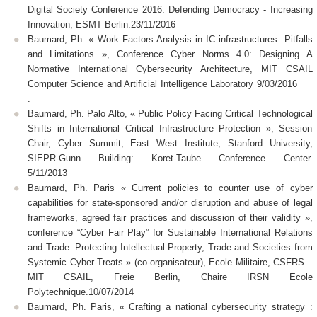
Digital Society Conference 2016. Defending Democracy - Increasing
Innovation, ESMT Berlin.23/11/2016
Baumard, Ph. « Work Factors Analysis in IC infrastructures: Pitfalls
and Limitations », Conference Cyber Norms 4.0: Designing A
Normative International Cybersecurity Architecture, MIT CSAIL
Computer Science and Artificial Intelligence Laboratory 9/03/2016
.
Baumard, Ph. Palo Alto, « Public Policy Facing Critical Technological
Shifts in International Critical Infrastructure Protection », Session
Chair, Cyber Summit, East West Institute, Stanford University,
SIEPR-Gunn Building: Koret-Taube Conference Center.
5/11/2013
Baumard, Ph. Paris « Current policies to counter use of cyber
capabilities for state-sponsored and/or disruption and abuse of legal
frameworks, agreed fair practices and discussion of their validity »,
conference “Cyber Fair Play” for Sustainable International Relations
and Trade: Protecting Intellectual Property, Trade and Societies from
Systemic Cyber-Treats » (co-organisateur), Ecole Militaire, CSFRS –
MIT CSAIL, Freie Berlin, Chaire IRSN Ecole
Polytechnique.10/07/2014
Baumard, Ph. Paris, « Crafting a national cybersecurity strategy :