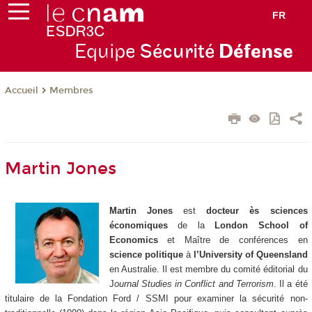
FR
Equipe
Sécurité
Défense
Membres
Accueil
Martin Jones
Martin Jones
est
docteur ès sciences
économiques
de la
London School of
Economics
et Maître de conférences en
science politique
à
l’University of Queensland
en Australie. Il est membre du comité éditorial du
J
ournal Studies in Conflict and Terrorism
. Il a été
titulaire de la Fondation Ford / SSMI pour examiner la sécurité non-